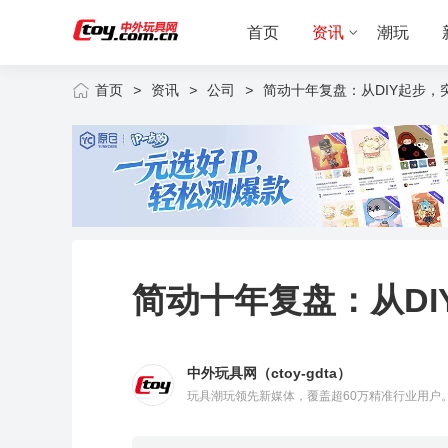
首页
资讯
潮玩
首页
>
资讯
>
公司
>
简动十年复盘：从DIY起步，
新
潮
闻
公
流
儿
司
渠
玩
童
童
道
授
具
玩
车
权
消
具
婴
简动十年复盘：从D
费
专
童
题
中外玩具网（ctoy-gdta）
玩具潮玩领先新媒体，覆盖超60万精准行业用户