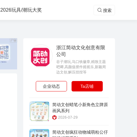
2026玩具/潮玩大奖
搜索
浙江简动文化创意有限
公司
谷子潮玩,马口铁徽章,精致主题
吧唧,高颜值摆件摇摇乐,新颖周
边文创,解压捏捏等
企业动态
Ta店铺
简动文创蜡笔小新角色立牌原
画风系列
2026-07-29
简动文创疯狂动物城萌粒公仔