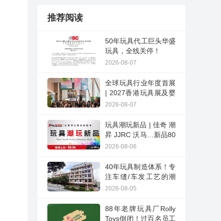
推荐阅读
50年玩具代工巨头华盛
玩具，全线关停！
2026-08-07
全球玩具行业年度首展
| 2027香港玩具展及婴
儿用品展
2026-08-07
玩具潮玩新品 | 佳奇 潮
昇 JJRC 沃马…新品80
期
2026-08-06
40年玩具制造体系！专
注车缝/车发工艺的潮
玩制造新工厂星源潮玩
2026-08-05
88年老牌玩具厂Rolly
Toys倒闭！过百名员工