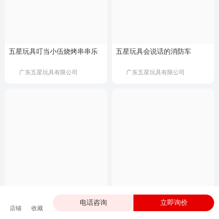
五星玩具叮当小伍烧烤串串乐
五星玩具会说话的消防车
广东五星玩具有限公司
广东五星玩具有限公司
五星玩具醒智摇铃系列
五星玩具奶龙超市收银机
电话咨询
立即询价
店铺
收藏